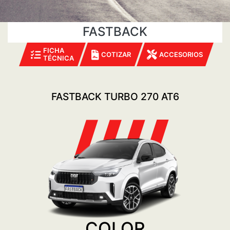
FASTBACK
FICHA
COTIZAR
ACCESORIOS
TÉCNICA
FASTBACK TURBO 270 AT6
COLOR