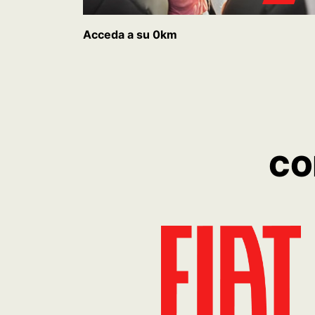
Acceda a su 0km
CO
TORO FREEDOM
ARGO DRIVE 
1.3T
MT