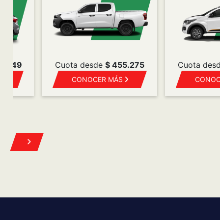
8.649
Cuota desde
$ 455.275
Cuota des
S
CONOCER MÁS
CONOC